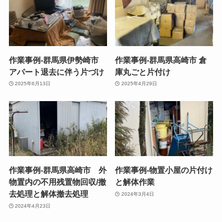
作業事例-群馬県伊勢崎市
作業事例-群馬県高崎市 倉
アパート退去に伴う片づけ
庫丸ごと片付け
2025年6月13日
2025年4月29日
作業事例-群馬県高崎市 外
作業事例-物置小屋の片付け
物置内の不用残置物回収/撤
と解体作業
去処理と解体撤去処理
2024年3月4日
2024年4月23日