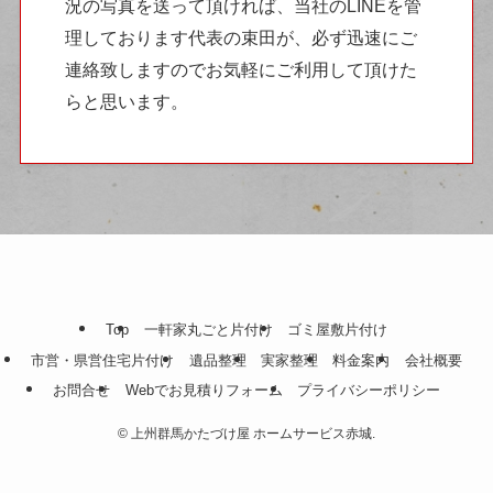
況の写真を送って頂ければ、当社のLINEを管
理しております代表の束田が、必ず迅速にご
連絡致しますのでお気軽にご利用して頂けた
らと思います。
Top
一軒家丸ごと片付け
ゴミ屋敷片付け
市営・県営住宅片付け
遺品整理
実家整理
料金案内
会社概要
お問合せ
Webでお見積りフォーム
プライバシーポリシー
©
上州群馬かたづけ屋 ホームサービス赤城.