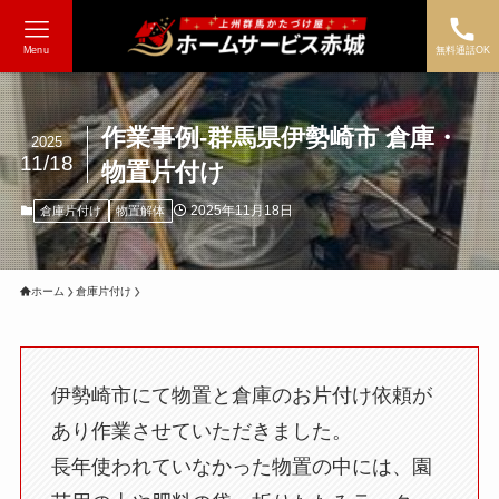
Menu
無料通話OK
作業事例-群馬県伊勢崎市 倉庫・
2025
11/18
物置片付け
2025年11月18日
倉庫片付け
物置解体
ホーム
倉庫片付け
伊勢崎市にて物置と倉庫のお片付け依頼が
あり作業させていただきました。
長年使われていなかった物置の中には、園