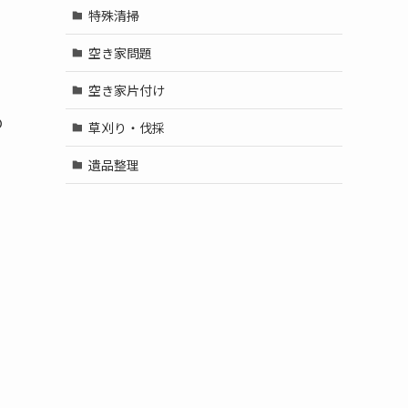
特殊清掃
空き家問題
空き家片付け
の
草刈り・伐採
遺品整理